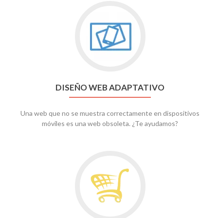
Go
to
Diseño
web
adaptativo
DISEÑO WEB ADAPTATIVO
Una web que no se muestra correctamente en dispositivos
móviles es una web obsoleta. ¿Te ayudamos?
Go
to
Comercio
electrónico