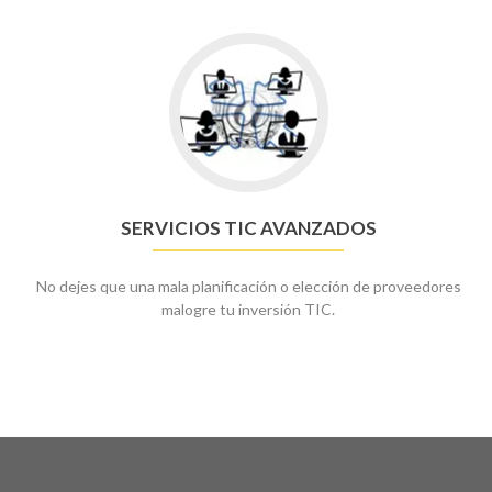
Go
to
Servicios
TIC
avanzados
SERVICIOS TIC AVANZADOS
No dejes que una mala planificación o elección de proveedores
malogre tu inversión TIC.