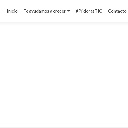
Ir
al
Inicio
Te ayudamos a crecer
#Pí­ldorasTIC
Contacto
contenido