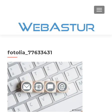
CAMBI
fotolia_77633431