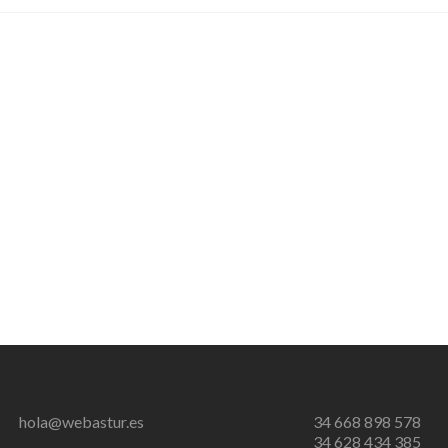
SSL:
sitios
web
seguros.
¿Estás
preparado?
hola@webastur.es
34 668 898 578
34 628 434 385