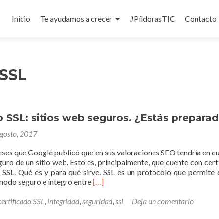
Ir
al
Inicio
Te ayudamos a crecer
#Pí­ldorasTIC
Contacto
contenido
 SSL
o SSL: sitios web seguros. ¿Estás prepara
agosto, 2017
ses que Google publicó que en sus valoraciones SEO tendría en cu
uro de un sitio web. Esto es, principalmente, que cuente con cert
o SSL. Qué es y para qué sirve. SSL es un protocolo que permite 
Read
 modo seguro e íntegro entre
[…]
more
about
certificado SSL
,
integridad
,
seguridad
,
ssl
Deja un comentario
Certificado