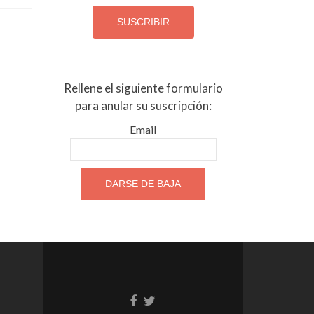
Rellene el siguiente formulario
para anular su suscripción:
Email
Go
Go
to
to