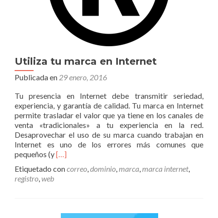
Utiliza tu marca en Internet
Publicada en
29 enero, 2016
Tu presencia en Internet debe transmitir seriedad,
experiencia, y garantí­a de calidad. Tu marca en Internet
permite trasladar el valor que ya tiene en los canales de
venta «tradicionales» a tu experiencia en la red.
Desaprovechar el uso de su marca cuando trabajan en
Internet es uno de los errores más comunes que
Read
pequeños (y
[…]
more
Etiquetado con
correo
,
dominio
,
marca
,
marca internet
,
about
registro
,
web
Utiliza
tu
marca
en