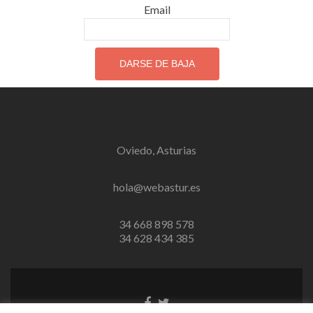
Email
Oviedo, Asturias
hola@webastur.es
34 668 898 578
34 628 434 385
Go
Go