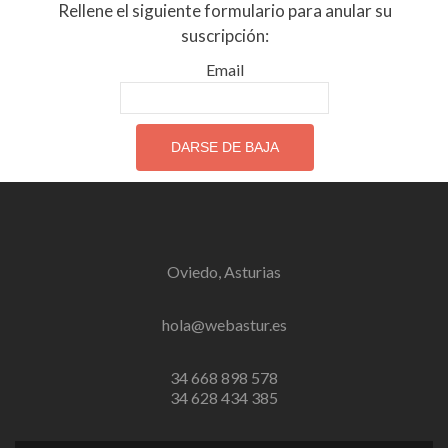
Rellene el siguiente formulario para anular su
suscripción:
Email
Oviedo, Asturias
hola@webastur.es
34 668 898 578
34 628 434 385