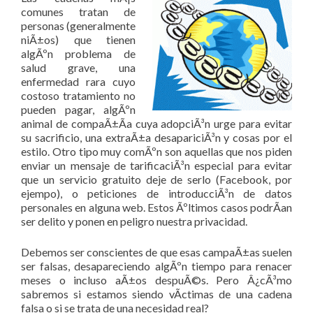
comunes tratan de
personas (generalmente
niÃ±os) que tienen
algÃºn problema de
salud grave, una
enfermedad rara cuyo
costoso tratamiento no
pueden pagar, algÃºn
animal de compaÃ±Ã­a cuya adopciÃ³n urge para evitar
su sacrificio, una extraÃ±a desapariciÃ³n y cosas por el
estilo. Otro tipo muy comÃºn son aquellas que nos piden
enviar un mensaje de tarificaciÃ³n especial para evitar
que un servicio gratuito deje de serlo (Facebook, por
ejempo), o peticiones de introducciÃ³n de datos
personales en alguna web. Estos Ãºltimos casos podrÃ­an
ser delito y ponen en peligro nuestra privacidad.
Debemos ser conscientes de que esas campaÃ±as suelen
ser falsas, desapareciendo algÃºn tiempo para renacer
meses o incluso aÃ±os despuÃ©s. Pero Â¿cÃ³mo
sabremos si estamos siendo vÃ­ctimas de una cadena
falsa o si se trata de una necesidad real?