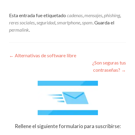
Esta entrada fue etiquetado
cadenas
,
mensajes
,
phishing
,
reres sociales
,
seguridad
,
smartphone
,
spam
. Guarda el
permalink
.
Navegación
←
Alternativas de software libre
¿Son seguras tus
de
contraseñas?
→
entradas
Rellene el siguiente formulario para suscribirse: