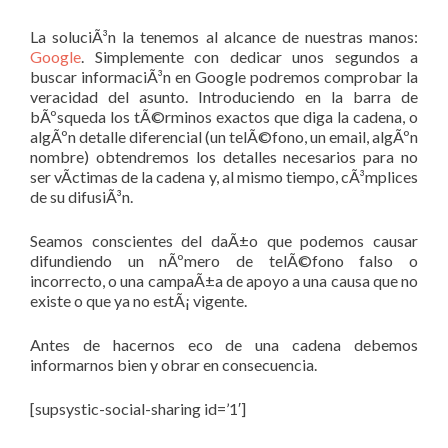
La soluciÃ³n la tenemos al alcance de nuestras manos:
Google
. Simplemente con dedicar unos segundos a
buscar informaciÃ³n en Google podremos comprobar la
veracidad del asunto. Introduciendo en la barra de
bÃºsqueda los tÃ©rminos exactos que diga la cadena, o
algÃºn detalle diferencial (un telÃ©fono, un email, algÃºn
nombre) obtendremos los detalles necesarios para no
ser vÃ­ctimas de la cadena y, al mismo tiempo, cÃ³mplices
de su difusiÃ³n.
Seamos conscientes del daÃ±o que podemos causar
difundiendo un nÃºmero de telÃ©fono falso o
incorrecto, o una campaÃ±a de apoyo a una causa que no
existe o que ya no estÃ¡ vigente.
Antes de hacernos eco de una cadena debemos
informarnos bien y obrar en consecuencia.
[supsystic-social-sharing id=’1′]