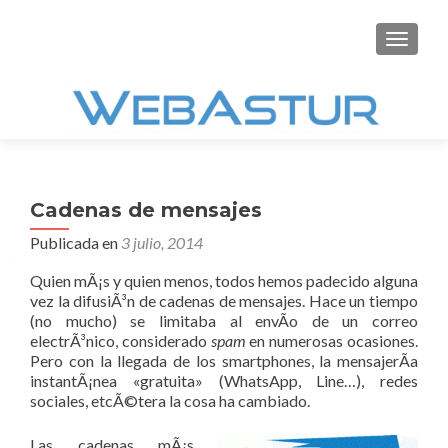
CAMBI
Cadenas de mensajes
Publicada en
3 julio, 2014
Quien mÃ¡s y quien menos, todos hemos padecido alguna
vez la difusiÃ³n de cadenas de mensajes. Hace un tiempo
(no mucho) se limitaba al envÃ­o de un correo
electrÃ³nico, considerado
spam
en numerosas ocasiones.
Pero con la llegada de los smartphones, la mensajerÃ­a
instantÃ¡nea «gratuita» (WhatsApp, Line…), redes
sociales, etcÃ©tera la cosa ha cambiado.
Las cadenas mÃ¡s